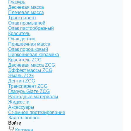
Глазурь
Десневая масса
Плечевая масса
Транспарент
Опак промывной
Опак пастообразный
Краситель
Опак дентин
Пришеечная масса
Опак порошковый
Циркониевая керамика
Краситель ZCG
Десневая масса ZCG
Эффект массы ZCG
Эмаль ZCG
Дентин ZCG
Транспарент ZCG
Глазурь Glaze ZCG
Расходные материалы
Жидкости
Аксессуары
Съемное протезирование
Задать вопрос
Войти
Корзина