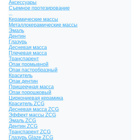
Аксессуары
Съемное протезирование
...
Керамические массы
Металлокерамические массы
Эмаль
Дентин
Глазурь
Десневая масса
Плечевая масса
Транспарент
Опак промывной
Опак пастообразный
Краситель
Опак дентин
Пришеечная масса
Опак порошковый
Циркониевая керамика
Краситель ZCG
Десневая масса ZCG
Эффект массы ZCG
Эмаль ZCG
Дентин ZCG
Транспарент ZCG
Глазурь Glaze ZCG