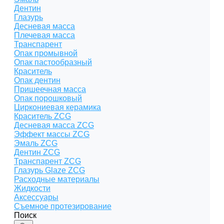
Дентин
Глазурь
Десневая масса
Плечевая масса
Транспарент
Опак промывной
Опак пастообразный
Краситель
Опак дентин
Пришеечная масса
Опак порошковый
Циркониевая керамика
Краситель ZCG
Десневая масса ZCG
Эффект массы ZCG
Эмаль ZCG
Дентин ZCG
Транспарент ZCG
Глазурь Glaze ZCG
Расходные материалы
Жидкости
Аксессуары
Съемное протезирование
Поиск