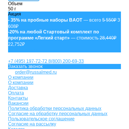
Объем
50 г
Акция
- 35% на пробные наборы BAOT
— всего
5 550₽
3
608₽
-20% на любой Стартовый комплект по
программе «Легкий старт»
— стоимость
28,440₽
22,752₽
Задать вопрос
+7 (495) 197-72-72
8(800) 200-69-33
Заказать звонок
order@russalmed.ru
О компании
О компании
Доставка
Оплата
Контакты
Вакансии
Политика обработки персональных данных
Согласие на обработку персональных данных
Пользовательское соглашение
Согласие на рассылку