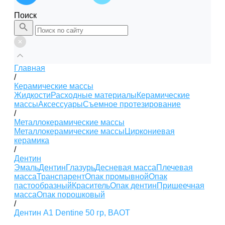
Поиск
Главная
/
Керамические массы
Жидкости
Расходные материалы
Керамические
массы
Аксессуары
Съемное протезирование
/
Металлокерамические массы
Металлокерамические массы
Циркониевая
керамика
/
Дентин
Эмаль
Дентин
Глазурь
Десневая масса
Плечевая
масса
Транспарент
Опак промывной
Опак
пастообразный
Краситель
Опак дентин
Пришеечная
масса
Опак порошковый
/
Дентин A1 Dentine 50 гр, BAOT