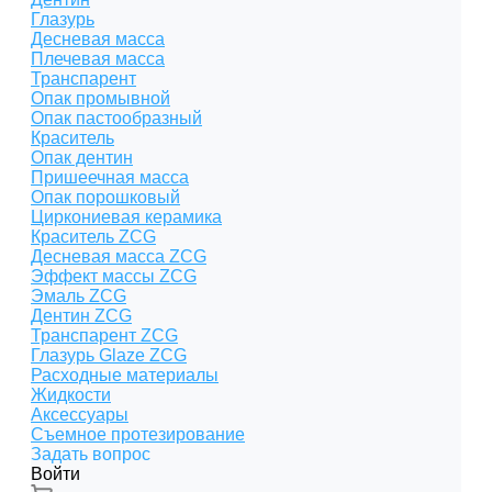
Глазурь
Десневая масса
Плечевая масса
Транспарент
Опак промывной
Опак пастообразный
Краситель
Опак дентин
Пришеечная масса
Опак порошковый
Циркониевая керамика
Краситель ZCG
Десневая масса ZCG
Эффект массы ZCG
Эмаль ZCG
Дентин ZCG
Транспарент ZCG
Глазурь Glaze ZCG
Расходные материалы
Жидкости
Аксессуары
Съемное протезирование
Задать вопрос
Войти