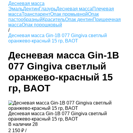
Десневая масса
Эмаль
Дентин
Глазурь
Десневая масса
Плечевая
масса
Транспарент
Опак промывной
Опак
пастообразный
Краситель
Опак дентин
Пришеечная
масса
Опак порошковый
/
Десневая масса Gin-1B 077 Gingiva светлый
оранжево-красный 15 гр, BAOT
Десневая масса Gin-1B
077 Gingiva светлый
оранжево-красный 15
гр, BAOT
Десневая масса Gin-1B 077 Gingiva светлый
оранжево-красный 15 гр, BAOT
В наличии
28
2 150 ₽
/