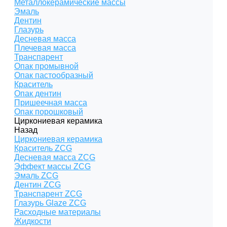
Металлокерамические массы
Эмаль
Дентин
Глазурь
Десневая масса
Плечевая масса
Транспарент
Опак промывной
Опак пастообразный
Краситель
Опак дентин
Пришеечная масса
Опак порошковый
Циркониевая керамика
Назад
Циркониевая керамика
Краситель ZCG
Десневая масса ZCG
Эффект массы ZCG
Эмаль ZCG
Дентин ZCG
Транспарент ZCG
Глазурь Glaze ZCG
Расходные материалы
Жидкости