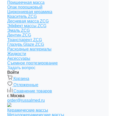
Пришеечная масса
Опак порошковый
Циркониевая керамика
Краситель ZCG
Десневая масса ZCG
Эффект массы ZCG
Эмаль ZCG
Дентин ZCG
Транспарент ZCG
Глазурь Glaze ZCG
Расходные материалы
Жидкости
Аксессуары
Съемное протезирование
Задать вопрос
Войти
Корзина
Отложенные
Сравнение товаров
г. Москва
order@russalmed.ru
Керамические массы
Металлокерамические массы