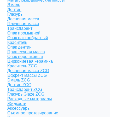
Металлокерамические массы
Эмаль
Дентин
Глазурь
Десневая масса
Плечевая масса
Транспарент
Опак промывной
Опак пастообразный
Краситель
Опак дентин
Пришеечная масса
Опак порошковый
Циркониевая керамика
Краситель ZCG
Десневая масса ZCG
Эффект массы ZCG
Эмаль ZCG
Дентин ZCG
Транспарент ZCG
Глазурь Glaze ZCG
Расходные материалы
Жидкости
Аксессуары
Съемное протезирование