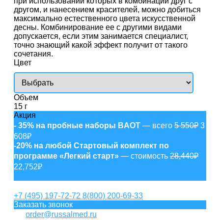
при использовании которых в комбинации друг с
другом, и нанесением красителей, можно добиться
максимально естественного цвета искусственной
десны. Комбинирование ее с другими видами
допускается, если этим занимается специалист,
точно знающий какой эффект получит от такого
сочетания.
Цвет
Объем
15 г
Акция
- 35% на пробные наборы BAOT
— всего
5 550₽
3
608₽
-20% на любой Стартовый комплект по
программе «Легкий старт»
— стоимость
28,440₽
22,752₽
Задать вопрос
+7 (495) 197-72-72
8(800) 200-69-33
Заказать звонок
order@russalmed.ru