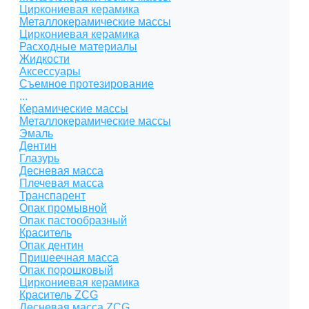
Циркониевая керамика
Металлокерамические массы
Циркониевая керамика
Расходные материалы
Жидкости
Аксессуары
Съемное протезирование
...
Керамические массы
Металлокерамические массы
Эмаль
Дентин
Глазурь
Десневая масса
Плечевая масса
Транспарент
Опак промывной
Опак пастообразный
Краситель
Опак дентин
Пришеечная масса
Опак порошковый
Циркониевая керамика
Краситель ZCG
Десневая масса ZCG