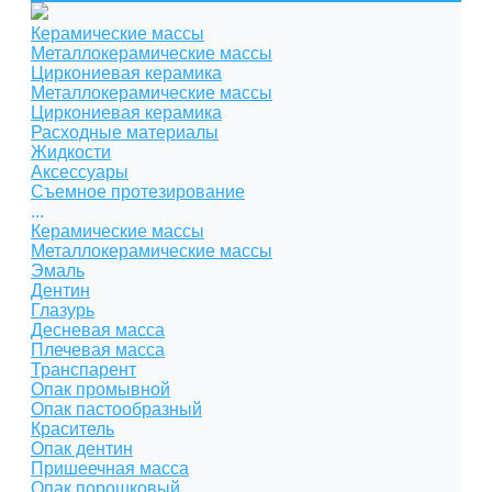
Керамические массы
Металлокерамические массы
Циркониевая керамика
Металлокерамические массы
Циркониевая керамика
Расходные материалы
Жидкости
Аксессуары
Съемное протезирование
...
Керамические массы
Металлокерамические массы
Эмаль
Дентин
Глазурь
Десневая масса
Плечевая масса
Транспарент
Опак промывной
Опак пастообразный
Краситель
Опак дентин
Пришеечная масса
Опак порошковый