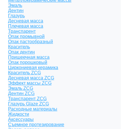
Металлокерамические массы
Эмаль
Дентин
Глазурь
Десневая масса
Плечевая масса
Транспарент
Опак промывной
Опак пастообразный
Краситель
Опак дентин
Пришеечная масса
Опак порошковый
Циркониевая керамика
Краситель ZCG
Десневая масса ZCG
Эффект массы ZCG
Эмаль ZCG
Дентин ZCG
Транспарент ZCG
Глазурь Glaze ZCG
Расходные материалы
Жидкости
Аксессуары
Съемное протезирование