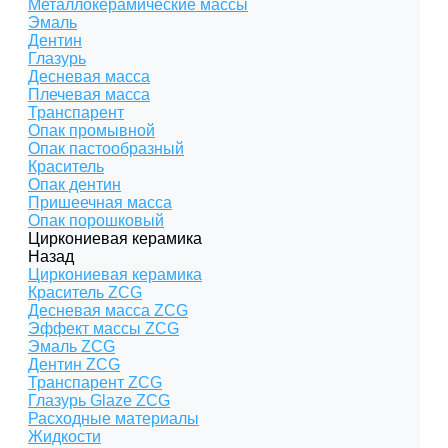
Металлокерамические массы
Эмаль
Дентин
Глазурь
Десневая масса
Плечевая масса
Транспарент
Опак промывной
Опак пастообразный
Краситель
Опак дентин
Пришеечная масса
Опак порошковый
Циркониевая керамика
Назад
Циркониевая керамика
Краситель ZCG
Десневая масса ZCG
Эффект массы ZCG
Эмаль ZCG
Дентин ZCG
Транспарент ZCG
Глазурь Glaze ZCG
Расходные материалы
Жидкости