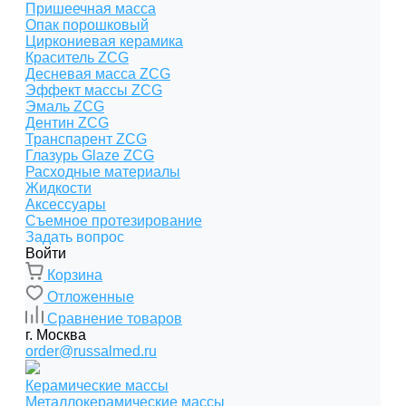
Пришеечная масса
Опак порошковый
Циркониевая керамика
Краситель ZCG
Десневая масса ZCG
Эффект массы ZCG
Эмаль ZCG
Дентин ZCG
Транспарент ZCG
Глазурь Glaze ZCG
Расходные материалы
Жидкости
Аксессуары
Съемное протезирование
Задать вопрос
Войти
Корзина
Отложенные
Сравнение товаров
г. Москва
order@russalmed.ru
Керамические массы
Металлокерамические массы