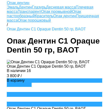
Опак дентин
Эмаль
Дентин
Глазурь
Десневая масса
Плечевая
масса
Транспарент
Опак промывной
Опак
пастообразный
Краситель
Опак дентин
Пришеечная
масса
Опак порошковый
/
Опак Дентин C1 Opaque Dentin 50 гр, BAOT
Опак Дентин C1 Opaque
Dentin 50 гр, BAOT
Опак Дентин C1 Opaque Dentin 50 гр, BAOT
В наличии
16
3 800 ₽
/
В корзину
ДОБАВЛЕНО
Опак Дентин C1 Opaque Dentin 50 гр, BAOT