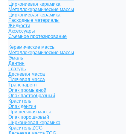
Циркониевая керамика
Металлокерамические массы
Циркониевая керамика
Расходные материалы
Жидкости
Аксессуары
Съемное протезирование
...
Керамические массы
Металлокерамические массы
Эмаль
Дентин
Глазурь
Десневая масса
Плечевая масса
Транспарент
Опак промывной
Опак пастообразный
Краситель
Опак дентин
Пришеечная масса
Опак порошковый
Циркониевая керамика
Краситель ZCG
Десневая масса ZCG