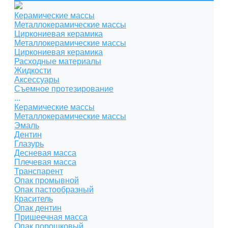
Керамические массы
Металлокерамические массы
Циркониевая керамика
Металлокерамические массы
Циркониевая керамика
Расходные материалы
Жидкости
Аксессуары
Съемное протезирование
...
Керамические массы
Металлокерамические массы
Эмаль
Дентин
Глазурь
Десневая масса
Плечевая масса
Транспарент
Опак промывной
Опак пастообразный
Краситель
Опак дентин
Пришеечная масса
Опак порошковый