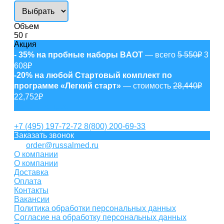
Объем
50 г
Акция
- 35% на пробные наборы BAOT
— всего
5 550₽
3
608₽
-20% на любой Стартовый комплект по
программе «Легкий старт»
— стоимость
28,440₽
22,752₽
Задать вопрос
+7 (495) 197-72-72
8(800) 200-69-33
Заказать звонок
order@russalmed.ru
О компании
О компании
Доставка
Оплата
Контакты
Вакансии
Политика обработки персональных данных
Согласие на обработку персональных данных