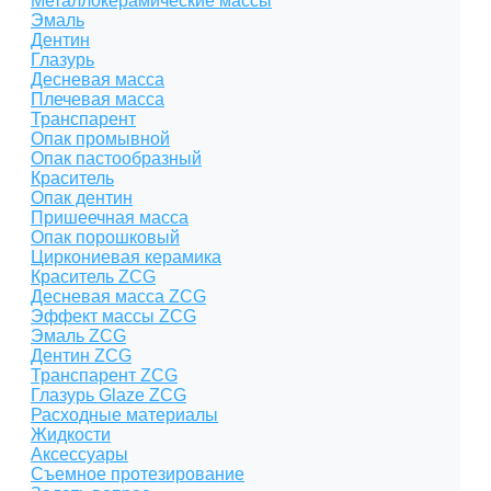
Металлокерамические массы
Эмаль
Дентин
Глазурь
Десневая масса
Плечевая масса
Транспарент
Опак промывной
Опак пастообразный
Краситель
Опак дентин
Пришеечная масса
Опак порошковый
Циркониевая керамика
Краситель ZCG
Десневая масса ZCG
Эффект массы ZCG
Эмаль ZCG
Дентин ZCG
Транспарент ZCG
Глазурь Glaze ZCG
Расходные материалы
Жидкости
Аксессуары
Съемное протезирование