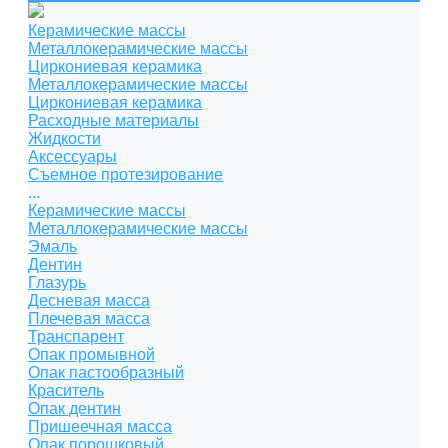
Керамические массы
Металлокерамические массы
Циркониевая керамика
Металлокерамические массы
Циркониевая керамика
Расходные материалы
Жидкости
Аксессуары
Съемное протезирование
...
Керамические массы
Металлокерамические массы
Эмаль
Дентин
Глазурь
Десневая масса
Плечевая масса
Транспарент
Опак промывной
Опак пастообразный
Краситель
Опак дентин
Пришеечная масса
Опак порошковый