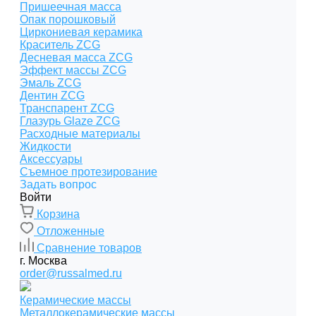
Пришеечная масса
Опак порошковый
Циркониевая керамика
Краситель ZCG
Десневая масса ZCG
Эффект массы ZCG
Эмаль ZCG
Дентин ZCG
Транспарент ZCG
Глазурь Glaze ZCG
Расходные материалы
Жидкости
Аксессуары
Съемное протезирование
Задать вопрос
Войти
Корзина
Отложенные
Сравнение товаров
г. Москва
order@russalmed.ru
Керамические массы
Металлокерамические массы