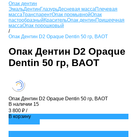
Опак дентин
Эмаль
Дентин
Глазурь
Десневая масса
Плечевая
масса
Транспарент
Опак промывной
Опак
пастообразный
Краситель
Опак дентин
Пришеечная
масса
Опак порошковый
/
Опак Дентин D2 Opaque Dentin 50 гр, BAOT
Опак Дентин D2 Opaque
Dentin 50 гр, BAOT
Опак Дентин D2 Opaque Dentin 50 гр, BAOT
В наличии
15
3 800 ₽
/
В корзину
ДОБАВЛЕНО