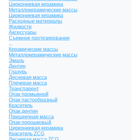
Циркониевая керамика
Металлокерамические массы
Циркониевая керамика
Расходные материалы
Жидкости
Аксессуары
Съемное протезирование
...
Керамические массы
Металлокерамические массы
Эмаль
Дентин
Глазурь
Десневая масса
Плечевая масса
Транспарент
Опак промывной
Опак пастообразный
Краситель
Опак дентин
Пришеечная масса
Опак порошковый
Циркониевая керамика
Краситель ZCG
Десневая масса ZCG