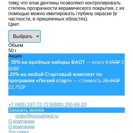
тому, что опак дентины позволяют контролировать
степень прозрачности керамического покрытия, с их
помощью можно имитировать глубину окраски (в
частности, в пришеечных областях).
Цвет
Объем
50 г
Акция
- 35% на пробные наборы BAOT
— всего
5 550₽
3
608₽
-20% на любой Стартовый комплект по
программе «Легкий старт»
— стоимость
28,440₽
22,752₽
Задать вопрос
+7 (495) 197-72-72
8(800) 200-69-33
Заказать звонок
order@russalmed.ru
О компании
О компании
Доставка