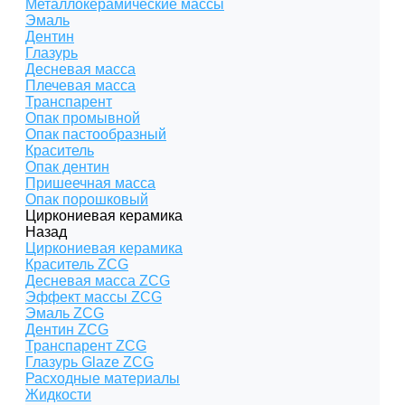
Металлокерамические массы
Эмаль
Дентин
Глазурь
Десневая масса
Плечевая масса
Транспарент
Опак промывной
Опак пастообразный
Краситель
Опак дентин
Пришеечная масса
Опак порошковый
Циркониевая керамика
Назад
Циркониевая керамика
Краситель ZCG
Десневая масса ZCG
Эффект массы ZCG
Эмаль ZCG
Дентин ZCG
Транспарент ZCG
Глазурь Glaze ZCG
Расходные материалы
Жидкости