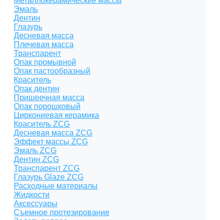
Металлокерамические массы
Эмаль
Дентин
Глазурь
Десневая масса
Плечевая масса
Транспарент
Опак промывной
Опак пастообразный
Краситель
Опак дентин
Пришеечная масса
Опак порошковый
Циркониевая керамика
Краситель ZCG
Десневая масса ZCG
Эффект массы ZCG
Эмаль ZCG
Дентин ZCG
Транспарент ZCG
Глазурь Glaze ZCG
Расходные материалы
Жидкости
Аксессуары
Съемное протезирование