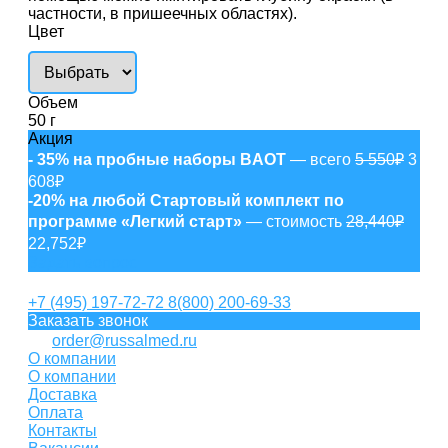
частности, в пришеечных областях).
Цвет
Объем
50 г
Акция
- 35% на пробные наборы BAOT
— всего
5 550₽
3
608₽
-20% на любой Стартовый комплект по
программе «Легкий старт»
— стоимость
28,440₽
22,752₽
Задать вопрос
+7 (495) 197-72-72
8(800) 200-69-33
Заказать звонок
order@russalmed.ru
О компании
О компании
Доставка
Оплата
Контакты