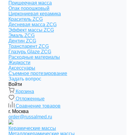
Пришеечная масса
Опак порошковый
Циркониевая керамика
Краситель ZCG
Десневая масса ZCG
Эффект массы ZCG
Эмаль ZCG
Дентин ZCG
Транспарент ZCG
Глазурь Glaze ZCG
Расходные материалы
Жидкости
Аксессуары
Съемное протезирование
Задать вопрос
Войти
Корзина
Отложенные
Сравнение товаров
г. Москва
order@russalmed.ru
Керамические массы
Металлокерамические массы