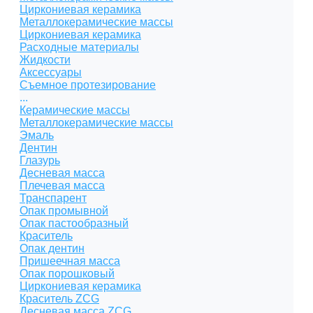
Циркониевая керамика
Металлокерамические массы
Циркониевая керамика
Расходные материалы
Жидкости
Аксессуары
Съемное протезирование
...
Керамические массы
Металлокерамические массы
Эмаль
Дентин
Глазурь
Десневая масса
Плечевая масса
Транспарент
Опак промывной
Опак пастообразный
Краситель
Опак дентин
Пришеечная масса
Опак порошковый
Циркониевая керамика
Краситель ZCG
Десневая масса ZCG