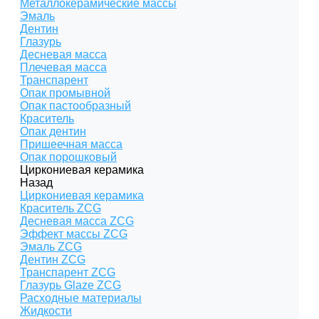
Металлокерамические массы
Эмаль
Дентин
Глазурь
Десневая масса
Плечевая масса
Транспарент
Опак промывной
Опак пастообразный
Краситель
Опак дентин
Пришеечная масса
Опак порошковый
Циркониевая керамика
Назад
Циркониевая керамика
Краситель ZCG
Десневая масса ZCG
Эффект массы ZCG
Эмаль ZCG
Дентин ZCG
Транспарент ZCG
Глазурь Glaze ZCG
Расходные материалы
Жидкости