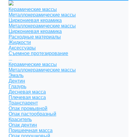
Керамические массы
Металлокерамические массы
Циркониевая керамика
Металлокерамические массы
Циркониевая керамика
Расходные материалы
Жидкости
Аксессуары
Съемное протезирование
...
Керамические массы
Металлокерамические массы
Эмаль
Дентин
Глазурь
Десневая масса
Плечевая масса
Транспарент
Опак промывной
Опак пастообразный
Краситель
Опак дентин
Пришеечная масса
Опак порошковый