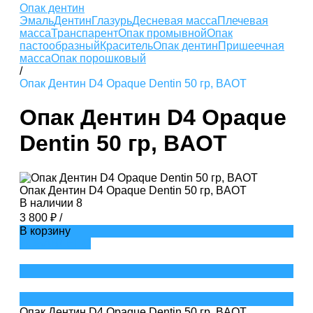
Опак дентин
Эмаль
Дентин
Глазурь
Десневая масса
Плечевая
масса
Транспарент
Опак промывной
Опак
пастообразный
Краситель
Опак дентин
Пришеечная
масса
Опак порошковый
/
Опак Дентин D4 Opaque Dentin 50 гр, BAOT
Опак Дентин D4 Opaque
Dentin 50 гр, BAOT
Опак Дентин D4 Opaque Dentin 50 гр, BAOT
В наличии
8
3 800 ₽
/
В корзину
ДОБАВЛЕНО
Опак Дентин D4 Opaque Dentin 50 гр, BAOT