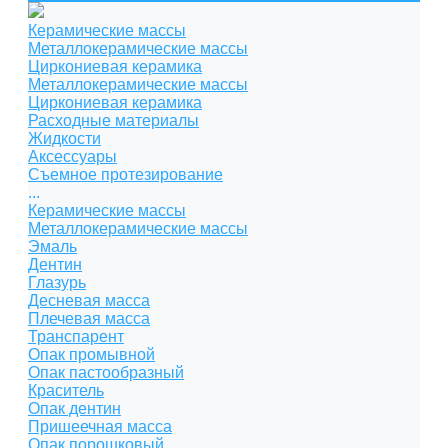
Керамические массы
Металлокерамические массы
Циркониевая керамика
Металлокерамические массы
Циркониевая керамика
Расходные материалы
Жидкости
Аксессуары
Съемное протезирование
...
Керамические массы
Металлокерамические массы
Эмаль
Дентин
Глазурь
Десневая масса
Плечевая масса
Транспарент
Опак промывной
Опак пастообразный
Краситель
Опак дентин
Пришеечная масса
Опак порошковый