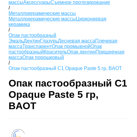
массы
Аксессуары
Съемное протезирование
/
Металлокерамические массы
Металлокерамические массы
Циркониевая
керамика
/
Опак пастообразный
Эмаль
Дентин
Глазурь
Десневая масса
Плечевая
масса
Транспарент
Опак промывной
Опак
пастообразный
Краситель
Опак дентин
Пришеечная
масса
Опак порошковый
/
Опак пастообразный C1 Opaque Paste 5 гр, BAOT
Опак пастообразный C1
Opaque Paste 5 гр,
BAOT