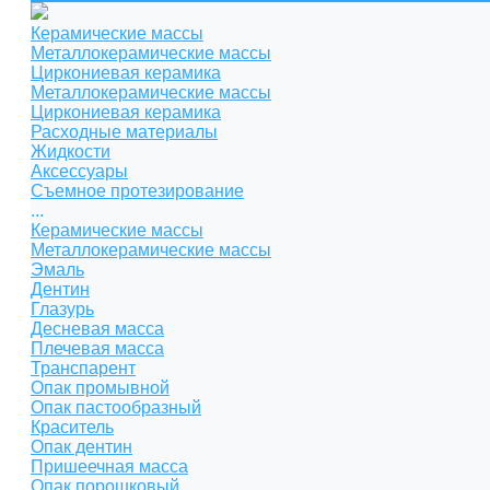
Керамические массы
Металлокерамические массы
Циркониевая керамика
Металлокерамические массы
Циркониевая керамика
Расходные материалы
Жидкости
Аксессуары
Съемное протезирование
...
Керамические массы
Металлокерамические массы
Эмаль
Дентин
Глазурь
Десневая масса
Плечевая масса
Транспарент
Опак промывной
Опак пастообразный
Краситель
Опак дентин
Пришеечная масса
Опак порошковый