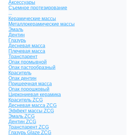
Аксессуары
Съемное протезирование
...
Керамические массы
Металлокерамические массы
Эмаль
Дентин
Глазурь
Десневая масса
Плечевая масса
Транспарент
Опак промывной
Опак пастообразный
Краситель
Опак дентин
Пришеечная масса
Опак порошковый
Циркониевая керамика
Краситель ZCG
Десневая масса ZCG
Эффект массы ZCG
Эмаль ZCG
Дентин ZCG
Транспарент ZCG
Глазурь Glaze ZCG