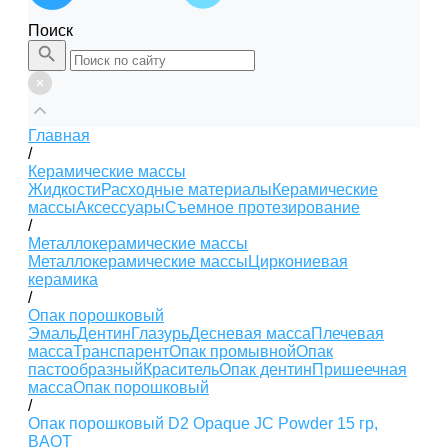
Поиск
Главная
/
Керамические массы
Жидкости
Расходные материалы
Керамические
массы
Аксессуары
Съемное протезирование
/
Металлокерамические массы
Металлокерамические массы
Циркониевая
керамика
/
Опак порошковый
Эмаль
Дентин
Глазурь
Десневая масса
Плечевая
масса
Транспарент
Опак промывной
Опак
пастообразный
Краситель
Опак дентин
Пришеечная
масса
Опак порошковый
/
Опак порошковый D2 Opaque JC Powder 15 гр,
BAOT