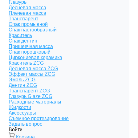
Глазурь
Десневая масса
Плечевая масса
Транспарент
Опак промывной
Опак пастообразный
Краситель
Опак дентин
Пришеечная масса
Опак порошковый
Циркониевая керамика
Краситель ZCG
Десневая масса ZCG
Эффект массы ZCG
Эмаль ZCG
Дентин ZCG
Транспарент ZCG
Глазурь Glaze ZCG
Расходные материалы
Жидкости
Аксессуары
Съемное протезирование
Задать вопрос
Войти
Корзина