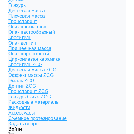
Глазурь
Десневая масса
Плечевая масса
Транспарент
Опак промывной
Опак пастообразный
Краситель
Опак дентин
Пришеечная масса
Опак порошковый
Циркониевая керамика
Краситель ZCG
Десневая масса ZCG
Эффект массы ZCG
Эмаль ZCG
Дентин ZCG
Транспарент ZCG
Глазурь Glaze ZCG
Расходные материалы
Жидкости
Аксессуары
Съемное протезирование
Задать вопрос
Войти