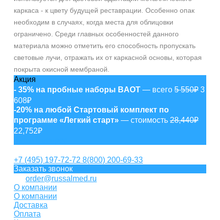
каркаса - к цвету будущей реставрации. Особенно опак
необходим в случаях, когда места для облицовки
ограничено. Среди главных особенностей данного
материала можно отметить его способность пропускать
световые лучи, отражать их от каркасной основы, которая
покрыта окисной мембраной.
Акция
- 35% на пробные наборы BAOT
— всего
5 550₽
3
608₽
-20% на любой Стартовый комплект по
программе «Легкий старт»
— стоимость
28,440₽
22,752₽
Задать вопрос
+7 (495) 197-72-72
8(800) 200-69-33
Заказать звонок
order@russalmed.ru
О компании
О компании
Доставка
Оплата