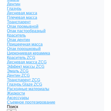
Дентин
Глазурь
Десневая масса
Плечевая масса
Транспарент
Опак промывной
Опак пастообразный
Краситель
Опак дентин
Пришеечная масса
Опак порошковый
Циркониевая керамика
Краситель ZCG
Десневая масса ZCG
Эффект массы ZCG
Эмаль ZCG
Дентин ZCG
Транспарент ZCG
Глазурь Glaze ZCG
Расходные материалы
Жидкости
Аксессуары
Съемное протезирование
Поиск