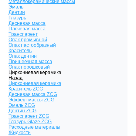
Металлокерамические массы
Эмаль
Дентин
Глазурь
Десневая масса
Плечевая масса
Транспарент
Опак промывной
Опак пастообразный
Краситель
Опак дентин
Пришеечная масса
Опак порошковый
Циркониевая керамика
Назад
Циркониевая керамика
Краситель ZCG
Десневая масса ZCG
Эффект массы ZCG
Эмаль ZCG
Дентин ZCG
Транспарент ZCG
Глазурь Glaze ZCG
Расходные материалы
Жидкости