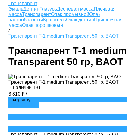
Транспарент
Эмаль
Дентин
Глазурь
Десневая масса
Плечевая
масса
Транспарент
Опак промывной
Опак
пастообразный
Краситель
Опак дентин
Пришеечная
масса
Опак порошковый
/
Транспарент T-1 medium Transparent 50 гр, BAOT
Транспарент T-1 medium
Transparent 50 гр, BAOT
Транспарент T-1 medium Transparent 50 гр, BAOT
В наличии
181
3 810 ₽
/
В корзину
ДОБАВЛЕНО
Транспарент T-1 medium Transparent 50 гр, BAOT