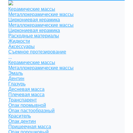
Керамические массы
Металлокерамические массы
Циркониевая керамика
Металлокерамические массы
Циркониевая керамика
Расходные материалы
Жидкости
Аксессуары
Съемное протезирование
...
Керамические массы
Металлокерамические массы
Эмаль
Дентин
Глазурь
Десневая масса
Плечевая масса
Транспарент
Опак промывной
Опак пастообразный
Краситель
Опак дентин
Пришеечная масса
Опак порошковый