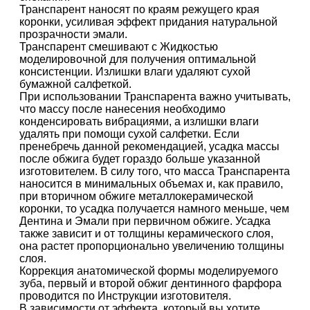
Транспарент наносят по краям режущего края
коронки, усиливая эффект придания натуральной
прозрачности эмали.
Транспарент смешивают с Жидкостью
моделировочной для получения оптимальной
консистенции. Излишки влаги удаляют сухой
бумажной салфеткой.
При использовании Транспарента важно учитывать,
что массу после нанесения необходимо
конденсировать вибрациями, а излишки влаги
удалять при помощи сухой салфетки. Если
пренебречь данной рекомендацией, усадка массы
после обжига будет гораздо больше указанной
изготовителем. В силу того, что масса Транспарента
наносится в минимальных объемах и, как правило,
при вторичном обжиге металлокерамической
коронки, то усадка получается намного меньше, чем
Дентина и Эмали при первичном обжиге. Усадка
также зависит и от толщины керамического слоя,
она растет пропорционально увеличению толщины
слоя.
Коррекция анатомической формы моделируемого
зуба, первый и второй обжиг дентинного фарфора
проводится по Инструкции изготовителя.
В зависимости от эффекта, который вы хотите