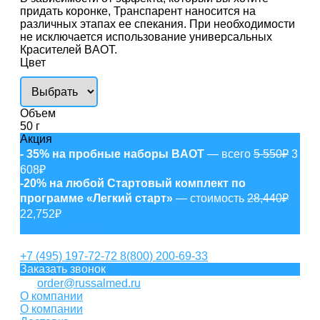
придать коронке, Транспарент наносится на
различных этапах ее спекания. При необходимости
не исключается использование универсальных
Красителей BAOT.
Цвет
Объем
50 г
Акция
- 35% на пробные наборы BAOT
— всего
5 550₽
3
608₽
-20% на любой Стартовый комплект по
программе «Легкий старт»
— стоимость
28,440₽
22,752₽
Задать вопрос
+7 (495) 197-72-72
8(800) 200-69-33
Заказать звонок
order@russalmed.ru
О компании
О компании