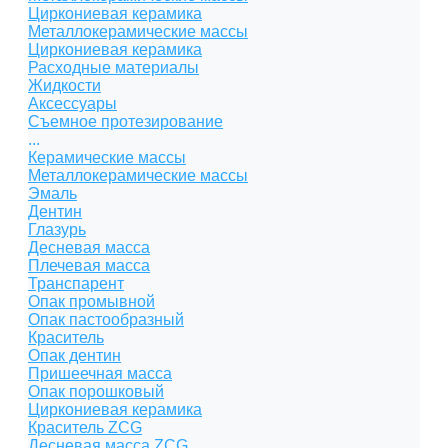
Циркониевая керамика
Металлокерамические массы
Циркониевая керамика
Расходные материалы
Жидкости
Аксессуары
Съемное протезирование
...
Керамические массы
Металлокерамические массы
Эмаль
Дентин
Глазурь
Десневая масса
Плечевая масса
Транспарент
Опак промывной
Опак пастообразный
Краситель
Опак дентин
Пришеечная масса
Опак порошковый
Циркониевая керамика
Краситель ZCG
Десневая масса ZCG