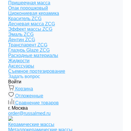
Пришеечная масса
Опак порошковый
Циркониевая керамика
Краситель ZCG
Десневая масса ZCG
Эффект массы ZCG
Эмаль ZCG
Дентин ZCG
Транспарент ZCG
Глазурь Glaze ZCG
Расходные материалы
Жидкости
Аксессуары
Съемное протезирование
Задать вопрос
Войти
Корзина
Отложенные
Сравнение товаров
г. Москва
order@russalmed.ru
Керамические массы
Металлокерамические массы