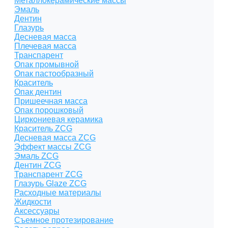
Металлокерамические массы
Эмаль
Дентин
Глазурь
Десневая масса
Плечевая масса
Транспарент
Опак промывной
Опак пастообразный
Краситель
Опак дентин
Пришеечная масса
Опак порошковый
Циркониевая керамика
Краситель ZCG
Десневая масса ZCG
Эффект массы ZCG
Эмаль ZCG
Дентин ZCG
Транспарент ZCG
Глазурь Glaze ZCG
Расходные материалы
Жидкости
Аксессуары
Съемное протезирование