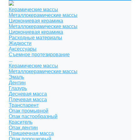
Керамические массы
Металлокерамические массы
Циркониевая керамика
Металлокерамические массы
Циркониевая керамика
Расходные материалы
Жидкости
Аксессуары
Съемное протезирование
...
Керамические массы
Металлокерамические массы
Эмаль
Дентин
Глазурь
Десневая масса
Плечевая масса
Транспарент
Опак промывной
Опак пастообразный
Краситель
Опак дентин
Пришеечная масса
Опак порошковый