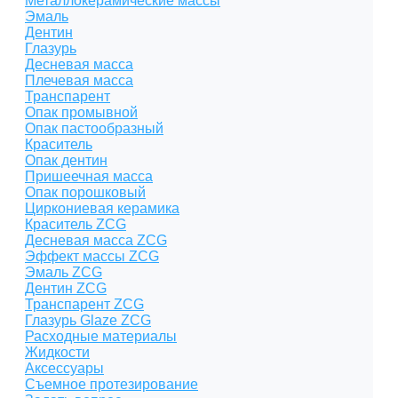
Металлокерамические массы
Эмаль
Дентин
Глазурь
Десневая масса
Плечевая масса
Транспарент
Опак промывной
Опак пастообразный
Краситель
Опак дентин
Пришеечная масса
Опак порошковый
Циркониевая керамика
Краситель ZCG
Десневая масса ZCG
Эффект массы ZCG
Эмаль ZCG
Дентин ZCG
Транспарент ZCG
Глазурь Glaze ZCG
Расходные материалы
Жидкости
Аксессуары
Съемное протезирование