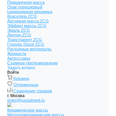
Пришеечная масса
Опак порошковый
Циркониевая керамика
Краситель ZCG
Десневая масса ZCG
Эффект массы ZCG
Эмаль ZCG
Дентин ZCG
Транспарент ZCG
Глазурь Glaze ZCG
Расходные материалы
Жидкости
Аксессуары
Съемное протезирование
Задать вопрос
Войти
Корзина
Отложенные
Сравнение товаров
г. Москва
order@russalmed.ru
Керамические массы
Металлокерамические массы