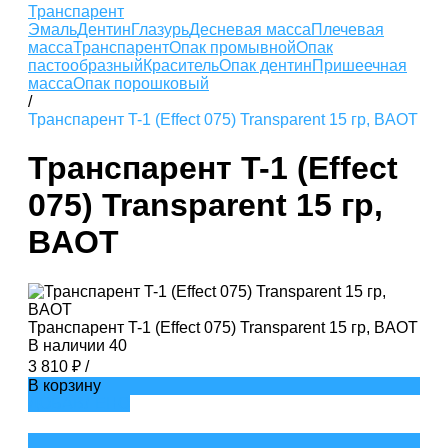
Транспарент
Эмаль
Дентин
Глазурь
Десневая масса
Плечевая
масса
Транспарент
Опак промывной
Опак
пастообразный
Краситель
Опак дентин
Пришеечная
масса
Опак порошковый
/
Транспарент T-1 (Effect 075) Transparent 15 гр, BAOT
Транспарент T-1 (Effect
075) Transparent 15 гр,
BAOT
Транспарент T-1 (Effect 075) Transparent 15 гр, BAOT
В наличии
40
3 810 ₽
/
В корзину
ДОБАВЛЕНО