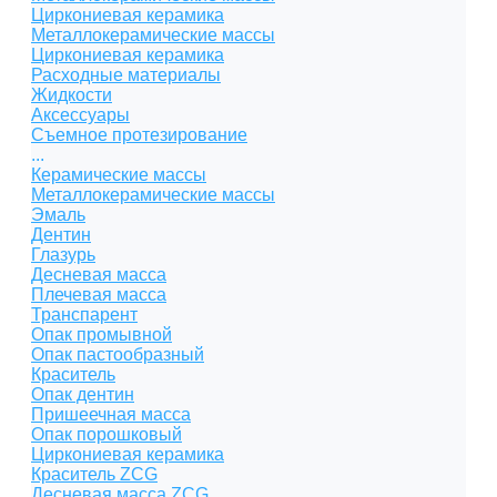
Циркониевая керамика
Металлокерамические массы
Циркониевая керамика
Расходные материалы
Жидкости
Аксессуары
Съемное протезирование
...
Керамические массы
Металлокерамические массы
Эмаль
Дентин
Глазурь
Десневая масса
Плечевая масса
Транспарент
Опак промывной
Опак пастообразный
Краситель
Опак дентин
Пришеечная масса
Опак порошковый
Циркониевая керамика
Краситель ZCG
Десневая масса ZCG