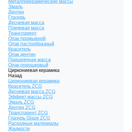
Металлокерамические массы
Эмаль
Дентин
Глазурь
Десневая масса
Плечевая масса
Транспарент
Опак промывной
Опак пастообразный
Краситель
Опак дентин
Пришеечная масса
Опак порошковый
Циркониевая керамика
Назад
Циркониевая керамика
Краситель ZCG
Десневая масса ZCG
Эффект массы ZCG
Эмаль ZCG
Дентин ZCG
Транспарент ZCG
Глазурь Glaze ZCG
Расходные материалы
Жидкости