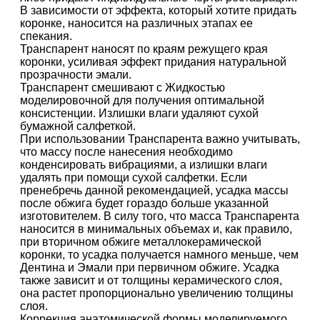
В зависимости от эффекта, который хотите придать
коронке, наносится на различных этапах ее
спекания.
Транспарент наносят по краям режущего края
коронки, усиливая эффект придания натуральной
прозрачности эмали.
Транспарент смешивают с Жидкостью
моделировочной для получения оптимальной
консистенции. Излишки влаги удаляют сухой
бумажной салфеткой.
При использовании Транспарента важно учитывать,
что массу после нанесения необходимо
конденсировать вибрациями, а излишки влаги
удалять при помощи сухой салфетки. Если
пренебречь данной рекомендацией, усадка массы
после обжига будет гораздо больше указанной
изготовителем. В силу того, что масса Транспарента
наносится в минимальных объемах и, как правило,
при вторичном обжиге металлокерамической
коронки, то усадка получается намного меньше, чем
Дентина и Эмали при первичном обжиге. Усадка
также зависит и от толщины керамического слоя,
она растет пропорционально увеличению толщины
слоя.
Коррекция анатомической формы моделируемого