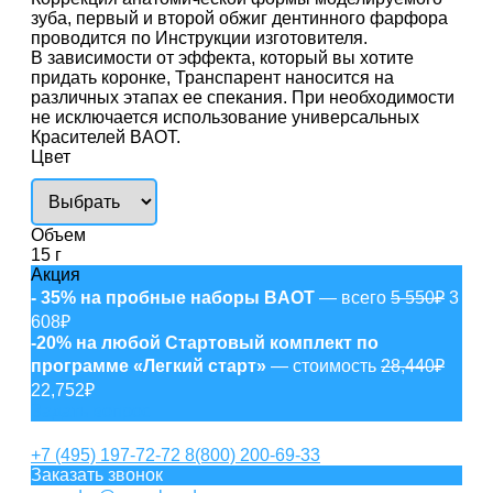
зуба, первый и второй обжиг дентинного фарфора
проводится по Инструкции изготовителя.
В зависимости от эффекта, который вы хотите
придать коронке, Транспарент наносится на
различных этапах ее спекания. При необходимости
не исключается использование универсальных
Красителей BAOT.
Цвет
Объем
15 г
Акция
- 35% на пробные наборы BAOT
— всего
5 550₽
3
608₽
-20% на любой Стартовый комплект по
программе «Легкий старт»
— стоимость
28,440₽
22,752₽
Задать вопрос
+7 (495) 197-72-72
8(800) 200-69-33
Заказать звонок